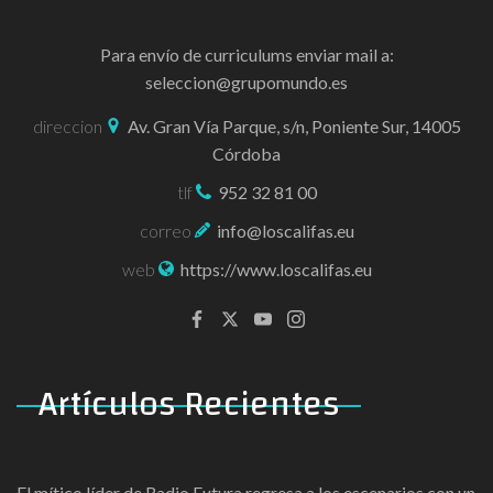
Para envío de curriculums enviar mail a:
seleccion@grupomundo.es
direccion
Av. Gran Vía Parque, s/n, Poniente Sur, 14005
Córdoba
tlf
952 32 81 00
correo
info@loscalifas.eu
web
https://www.loscalifas.eu
Artículos
Recientes
El mítico líder de Radio Futura regresa a los escenarios con un