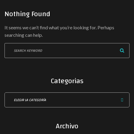
Nothing Found
It seems we can’t find what you’re looking for. Perhaps
searching can help.
S
e
a
r
c
Categorias
h
f
C
o
a
r
t
:
e
Archivo
g
o