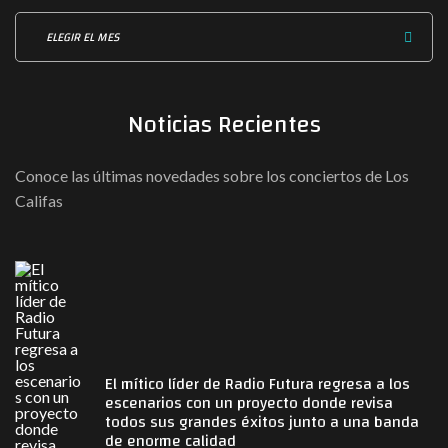
r
A
i
r
a
c
s
h
Noticias
Recientes
i
v
o
Conoce las últimas novedades sobre los conciertos de Los
Califas
El mítico líder de Radio Futura regresa a los
escenarios con un proyecto donde revisa
todos sus grandes éxitos junto a una banda
de enorme calidad