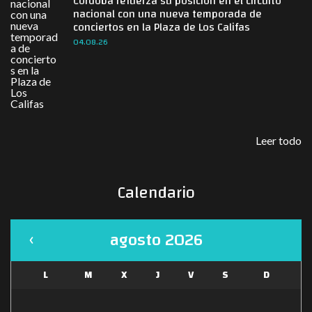
Córdoba refuerza su posición en el circuito
nacional con una nueva temporada de
conciertos en la Plaza de Los Califas
04.08.26
Leer todo
Calendario
agosto 2026
L
M
X
J
V
S
D