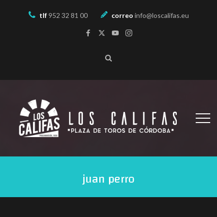
tlf
952 32 81 00
correo
info@loscalifas.eu
juan perro